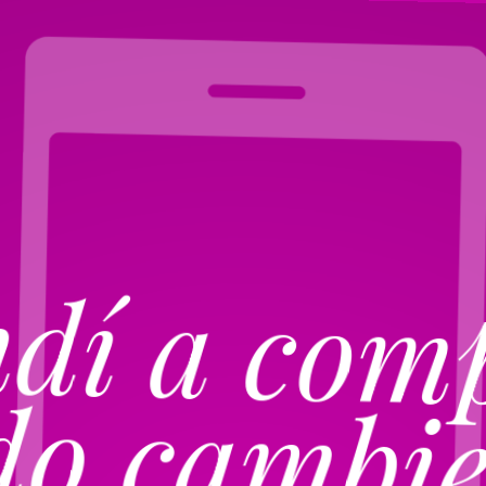
dí a comp
o cambie