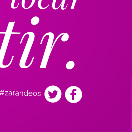
tir.
#zarandeos