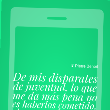
t
i
o
n
e
B
e
r
r
e
i
P
❦
De mis disparates
de juventud, lo que
me da más pena no
es haberlos cometido,