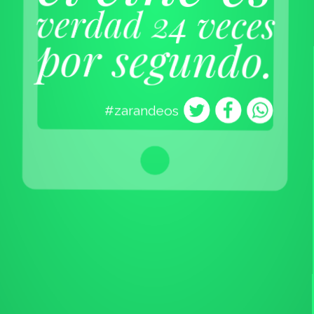
verdad 24 veces
por segundo.
#zarandeos