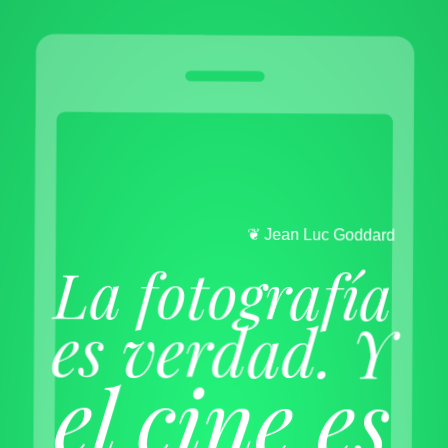
d
r
a
d
d
o
G
c
u
L
n
a
e
J
❦
La fotografía
es verdad. Y
el cine es