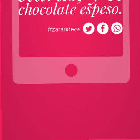
chocolate espeso.
#zarandeos