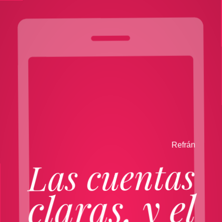
n
á
r
f
e
R
Las cuentas
claras, y el