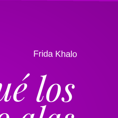
o
l
a
h
K
a
d
i
r
F
ué los
o alas