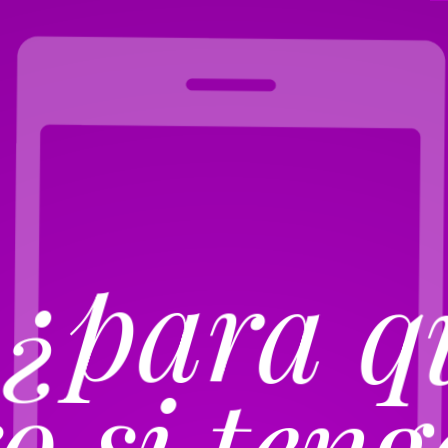
 ¿para q
o si teng