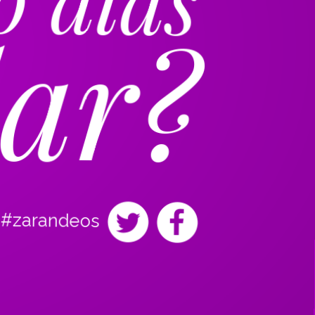
lar?
#zarandeos