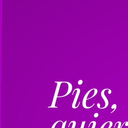
Pies,
quier