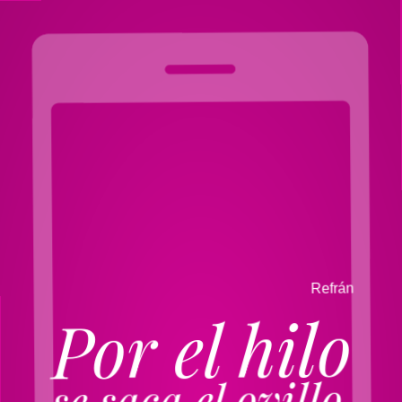
n
á
r
f
e
R
Por el hilo
se saca el ovillo.