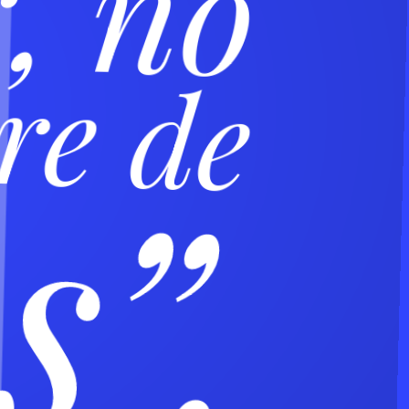
, no
ire de
s”.