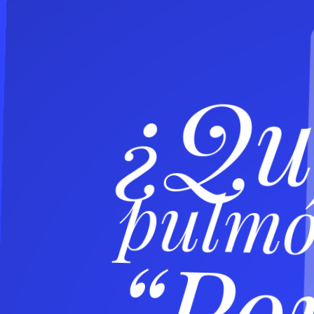
¿Qué
pulmó