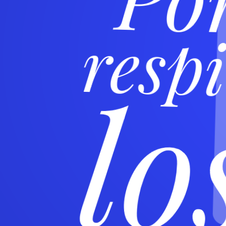
“Po
respi
lo