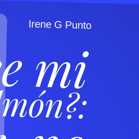
o
t
n
u
P
G
e
n
e
r
I
ce mi
lmón?: