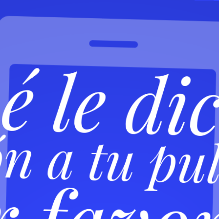
 le di
n a tu pu