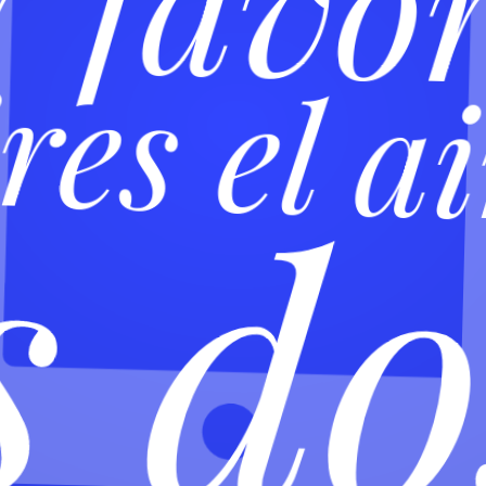
r favor
res el a
s do