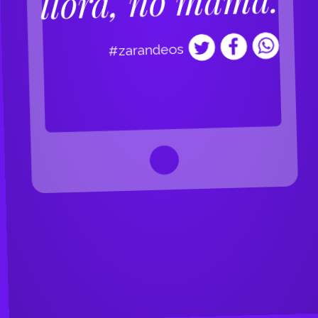
llora, no mama.
#zarandeos