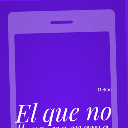
n
á
r
f
e
R
El que no