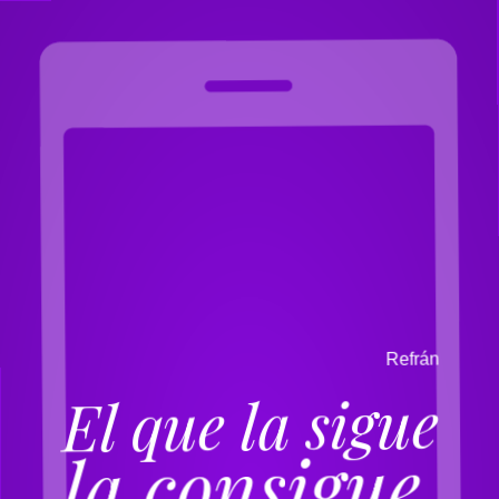
n
á
r
f
e
R
El que la sigue
la consigue.