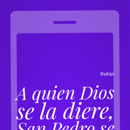
n
á
r
f
e
R
A quien Dios
se la diere,
San Pedro se