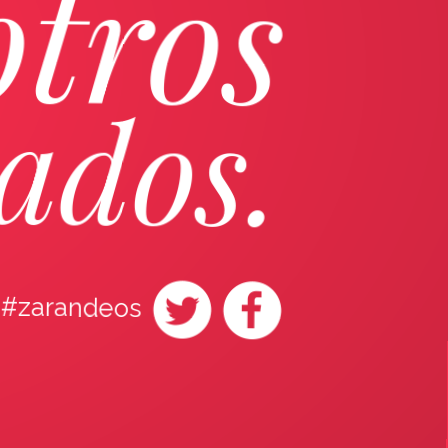
otros
lados.
#zarandeos