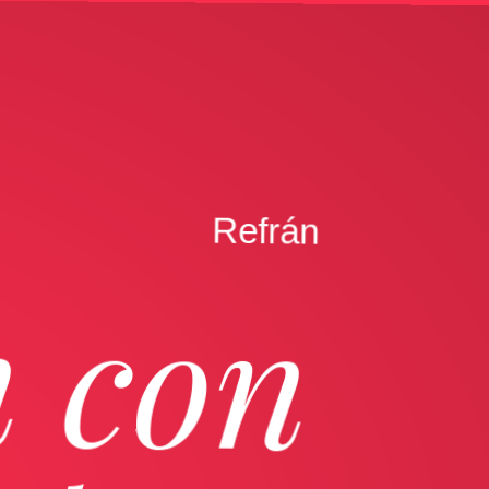
n
á
r
f
e
R
 con