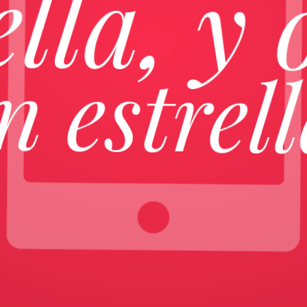
ella, y 
n estrel